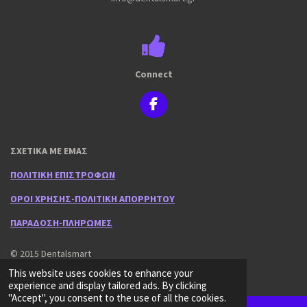
Connect
F
a
c
e
ΣΧΕΤΙΚΑ ΜΕ ΕΜΑΣ
b
o
ΠΟΛΙΤΙΚΗ ΕΠΙΣΤΡΟΦΩΝ
o
k
ΟΡΟΙ ΧΡΗΣΗΣ-ΠΟΛΙΤΙΚΗ ΑΠΟΡΡΗΤΟΥ
ΠΑΡΑΔΟΣΗ-ΠΛΗΡΩΜΕΣ
© 2015 Dentalsmart
Powered by
Webador
This website uses cookies to enhance your
experience and display tailored ads. By clicking
"Accept", you consent to the use of all the cookies.