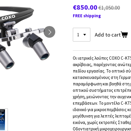
€850.00
€1,050.00
FREE shipping
Add to cart
Οι ιατρικές λούπες COXO C-KT
ακρίβειας, παρέχοντας ανώτε
πεδίου εργασίας. Το οπτικό σ
κατασκευασμένους στη Γερμαν
παραμόρφωση και βοηθά στη μ
οπτικού συστήματος επιτρέπε
χρήση, μειώνοντας την αυχεν
επεμβάσεων. Το μοντέλο C-KT
ιδανικό για μικροεπεμβάσεις 
μεγέθυνση για λεπτές λεπτομέ
εικόνα, χωρίς εκτροπές Σταθε
Οδοντιατρική μικροχειρουργι