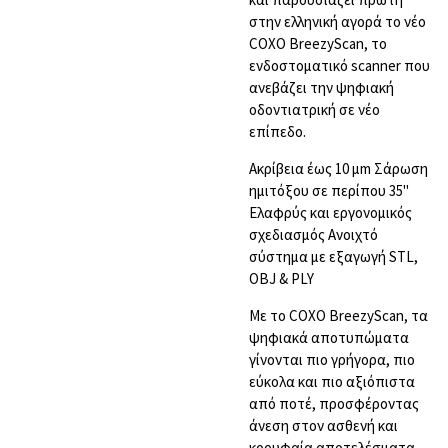
στην ελληνική αγορά το νέο
COXO BreezyScan, το
ενδοστοματικό scanner που
ανεβάζει την ψηφιακή
οδοντιατρική σε νέο
επίπεδο.
Ακρίβεια έως 10 μm
Σάρωση
ημιτόξου σε περίπου 35''
Ελαφρύς και εργονομικός
σχεδιασμός
Ανοιχτό
σύστημα με εξαγωγή STL,
OBJ & PLY
Με το COXO BreezyScan, τα
ψηφιακά αποτυπώματα
γίνονται πιο γρήγορα, πιο
εύκολα και πιο αξιόπιστα
από ποτέ, προσφέροντας
άνεση στον ασθενή και
κορυφαία αποτελέσματα