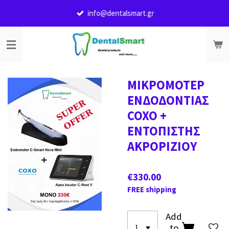
Skip
info@dentalsmart.gr
to
main
content
ΜΙΚΡΟΜΟΤΕΡ
ΕΝΔΟΔΟΝΤΙΑΣ
COXO +
ΕΝΤΟΠΙΣΤΗΣ
ΑΚΡΟΡΙΖΙΟΥ
€330.00
FREE shipping
Add
to