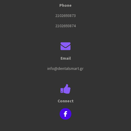
Phone
2102693873
2102693874
Email
info@dentalsmart.gr
Connect
F
a
c