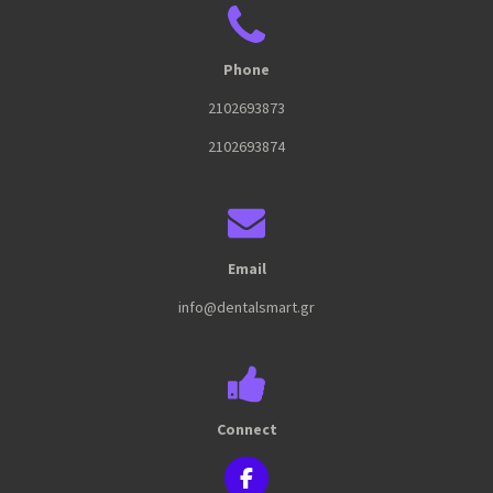
Phone
2102693873
2102693874
Email
info@dentalsmart.gr
Connect
F