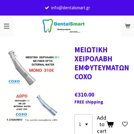
Skip
info@dentalsmart.gr
to
main
content
ΜΕΙΩΤΙΚΗ
ΧΕΙΡΟΛΑΒΗ
ΕΜΦΥΤΕΥΜΑΤΩΝ
COXO
€310.00
FREE shipping
Add
to
cart