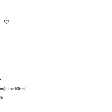
X
mm(in the 700mm)
0K