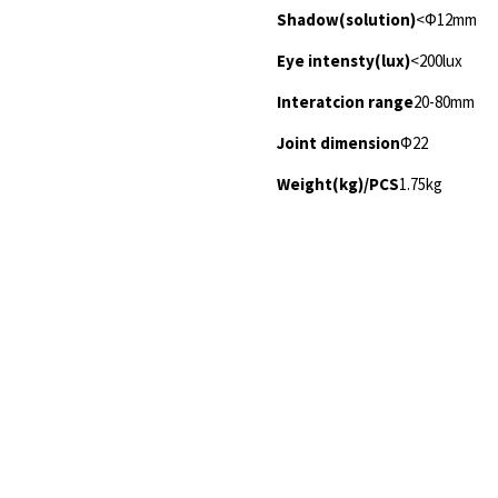
Shadow(solution)
<Φ12mm
Eye intensty(lux)
<200lux
Interatcion range
20-80mm
Joint dimension
Φ22
Weight(kg)/PCS
1.75kg