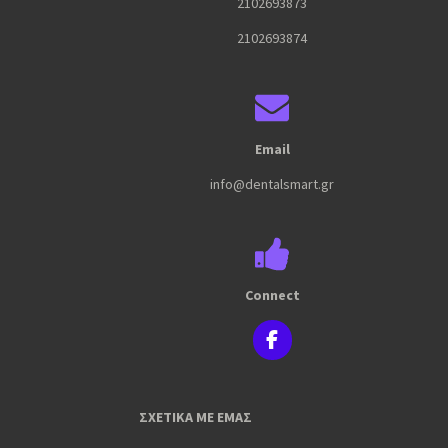
2102693873
2102693874
Email
info@dentalsmart.gr
Connect
F
a
c
e
ΣΧΕΤΙΚΑ ΜΕ ΕΜΑΣ
b
o