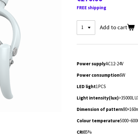
FREE shipping
Add to cart
Power supply
AC12-24V
Power consumption
6W
LED light
1PCS
Light intensity(lux)
>35000LU
Dimension of pattern
80×160
Colour temperature
5000~600
CRI
85%