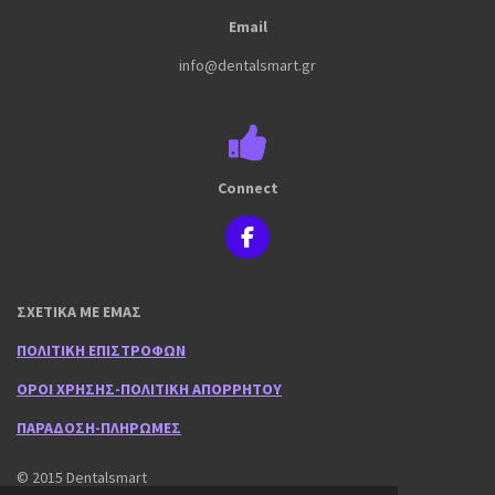
Email
info@dentalsmart.gr
Connect
F
a
c
e
ΣΧΕΤΙΚΑ ΜΕ ΕΜΑΣ
b
o
ΠΟΛΙΤΙΚΗ ΕΠΙΣΤΡΟΦΩΝ
o
k
ΟΡΟΙ ΧΡΗΣΗΣ-ΠΟΛΙΤΙΚΗ ΑΠΟΡΡΗΤΟΥ
ΠΑΡΑΔΟΣΗ-ΠΛΗΡΩΜΕΣ
© 2015 Dentalsmart