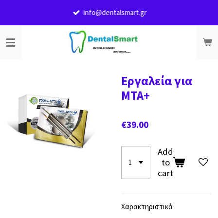
Skip
info@dentalsmart.gr
to
main
content
Εργαλεία για
MTA+
€39.00
Add
to
cart
Χαρακτηριστικά