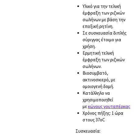
Υλικό για την τελική
έμφραξη των ριζικών
σωλήνων με βάση την
εποξική ρητίνη.
Σε συσκευασία διπλής
σύριγγας έτοιμο για
χρήση.
Ερμητική τελική
έμφραξη των ριζικών
σωλήνων.
Βιοσυμβατό,
ακτινοσκιερό, με
ομοιογενή δομή.
Κατάλληλο να
χρησιμοποιηθεί
με
κώνους γουταπέρκας
Χρόνος πήξης: 1 ώρα
στους 37oC
Συσκευασία: