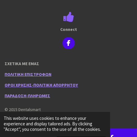
Connect
F
a
c
e
ΣΧΕΤΙΚΑ ΜΕ ΕΜΑΣ
b
o
ΠΟΛΙΤΙΚΗ ΕΠΙΣΤΡΟΦΩΝ
o
k
ΟΡΟΙ ΧΡΗΣΗΣ-ΠΟΛΙΤΙΚΗ ΑΠΟΡΡΗΤΟΥ
ΠΑΡΑΔΟΣΗ-ΠΛΗΡΩΜΕΣ
© 2015 Dentalsmart
Powered by
Webador
This website uses cookies to enhance your
experience and display tailored ads. By clicking
"Accept", you consent to the use of all the cookies.