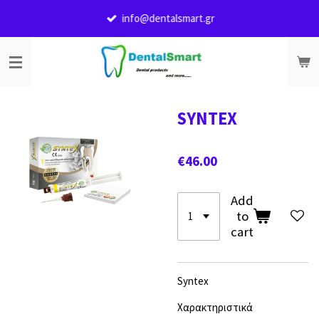
Skip
info@dentalsmart.gr
to
main
content
SYNTEX
€46.00
Add
to
cart
Syntex
Χαρακτηριστικά