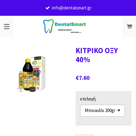
Skip
info@dentalsmart.gr
to
main
content
ΚΙΤΡΙΚΟ ΟΞΥ
40%
€7.60
επιλογή