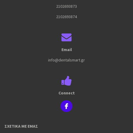
2102693873
2102693874
Email
info@dentalsmart.gr
Connect
F
a
c
e
ΣΧΕΤΙΚΑ ΜΕ ΕΜΑΣ
b