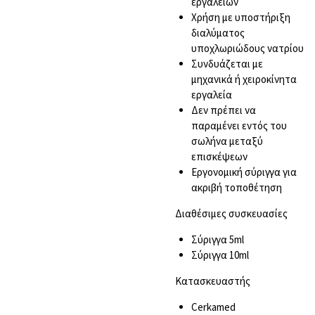
εργαλείων
Χρήση με υποστήριξη
διαλύματος
υποχλωριώδους νατρίου
Συνδυάζεται με
μηχανικά ή χειροκίνητα
εργαλεία
Δεν πρέπει να
παραμένει εντός του
σωλήνα μεταξύ
επισκέψεων
Εργονομική σύριγγα για
ακριβή τοποθέτηση
Διαθέσιμες συσκευασίες
Σύριγγα 5ml
Σύριγγα 10ml
Kατασκευαστής
Cerkamed