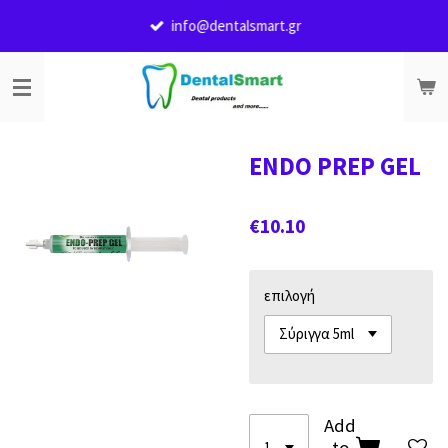
Skip
info@dentalsmart.gr
to
main
content
ENDO PREP GEL
€10.10
επιλογή
Add
to