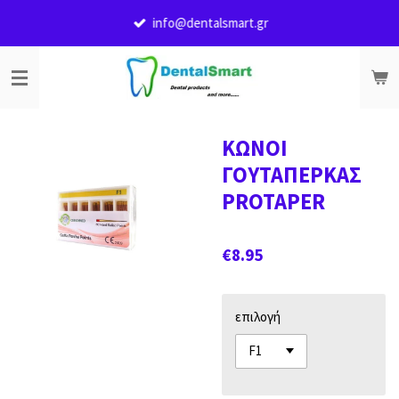
Skip
info@dentalsmart.gr
to
main
content
ΚΩΝΟΙ
ΓΟΥΤΑΠΕΡΚΑΣ
PROTAPER
€8.95
επιλογή