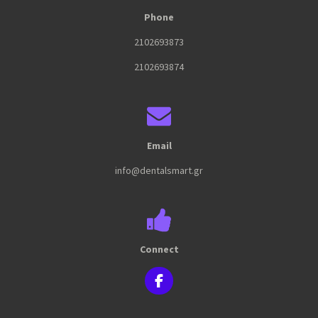
Phone
2102693873
2102693874
Email
info@dentalsmart.gr
Connect
F
a
c