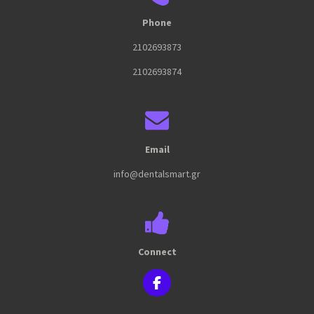
Phone
2102693873
2102693874
Email
info@dentalsmart.gr
Connect
F
a
c