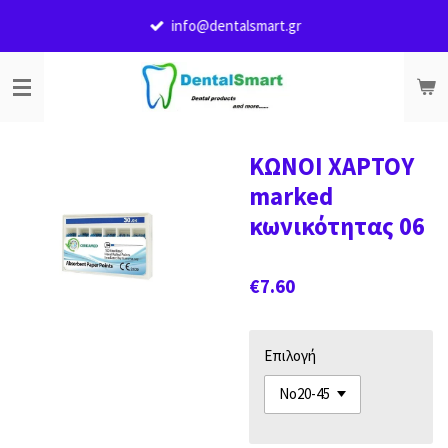
Skip
info@dentalsmart.gr
to
main
content
ΚΩΝΟΙ ΧΑΡΤΟΥ
marked
κωνικότητας 06
€7.60
Επιλογή