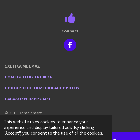
Connect
F
a
c
e
ΣΧΕΤΙΚΑ ΜΕ ΕΜΑΣ
b
o
ΠΟΛΙΤΙΚΗ ΕΠΙΣΤΡΟΦΩΝ
o
k
ΟΡΟΙ ΧΡΗΣΗΣ-ΠΟΛΙΤΙΚΗ ΑΠΟΡΡΗΤΟΥ
ΠΑΡΑΔΟΣΗ-ΠΛΗΡΩΜΕΣ
© 2015 Dentalsmart
Powered by
Webador
This website uses cookies to enhance your
experience and display tailored ads. By clicking
"Accept", you consent to the use of all the cookies.