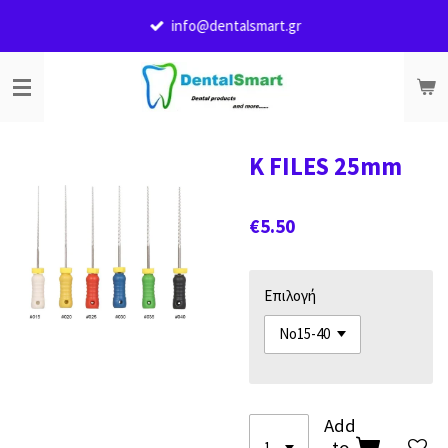
Skip
info@dentalsmart.gr
to
main
content
K FILES 25mm
€5.50
Επιλογή
Add
to