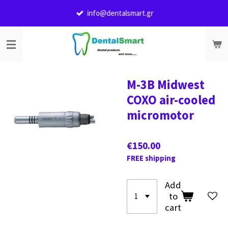
Skip
info@dentalsmart.gr
to
main
content
M-3B Midwest
COXO air-cooled
micromotor
€150.00
FREE shipping
Add
to
cart