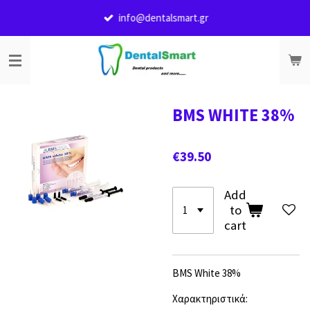
Skip
info@dentalsmart.gr
to
main
content
BMS WHITE 38%
€39.50
Add
to
cart
BMS White 38%
Χαρακτηριστικά: