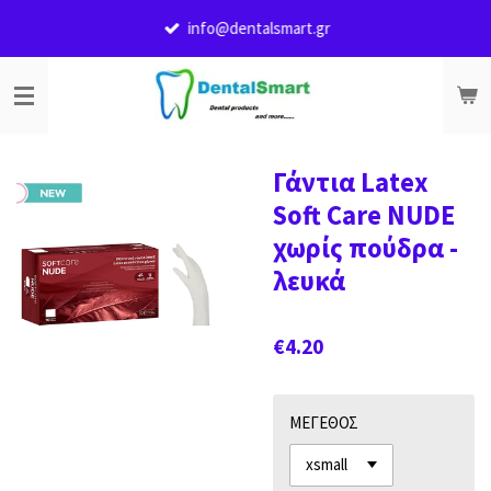
Skip
info@dentalsmart.gr
to
main
content
Γάντια Latex
Soft Care NUDE
χωρίς πούδρα -
λευκά
€4.20
ΜΕΓΕΘΟΣ