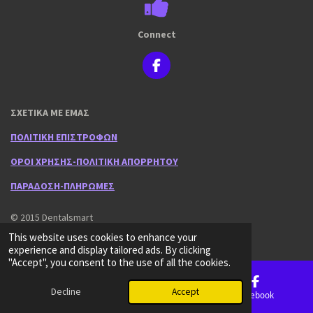
Connect
F
a
c
e
ΣΧΕΤΙΚΑ ΜΕ ΕΜΑΣ
b
o
ΠΟΛΙΤΙΚΗ ΕΠΙΣΤΡΟΦΩΝ
o
k
ΟΡΟΙ ΧΡΗΣΗΣ-ΠΟΛΙΤΙΚΗ ΑΠΟΡΡΗΤΟΥ
ΠΑΡΑΔΟΣΗ-ΠΛΗΡΩΜΕΣ
© 2015 Dentalsmart
Powered by
Webador
This website uses cookies to enhance your
experience and display tailored ads. By clicking
"Accept", you consent to the use of all the cookies.
Decline
Accept
Email
Phone
Facebook