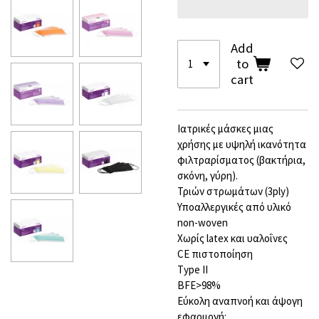
Add
to
cart
Ιατρικές μάσκες μιας
χρήσης με υψηλή ικανότητα
φιλτραρίσματος (βακτήρια,
σκόνη, γύρη).
Τριών στρωμάτων (3ply)
Υποαλλεργικές από υλικό
non-woven
Χωρίς latex και υαλοΐνες
CE πιστοποίηση
Type II
ΒFE>98%
Εύκολη αναπνοή και άψογη
εφαρμογή: