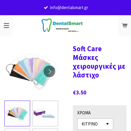
Skip
info@dentalsmart.gr
to
main
content
Soft Care
Μάσκες
χειρουργικές με
λάστιχο
€3.50
ΧΡΩΜΑ