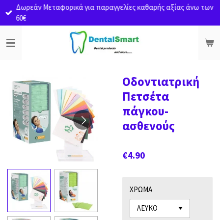
Δωρεάν Μεταφορικά για παραγγελίες καθαρής αξίας άνω των
Skip
60€
to
main
content
Οδοντιατρική
Πετσέτα
πάγκου-
ασθενούς
€4.90
ΧΡΩΜΑ