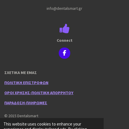
info@dentalsmart.gr
Connect
F
a
c
e
ΣΧΕΤΙΚΑ ΜΕ ΕΜΑΣ
b
o
ΠΟΛΙΤΙΚΗ ΕΠΙΣΤΡΟΦΩΝ
o
k
ΟΡΟΙ ΧΡΗΣΗΣ-ΠΟΛΙΤΙΚΗ ΑΠΟΡΡΗΤΟΥ
ΠΑΡΑΔΟΣΗ-ΠΛΗΡΩΜΕΣ
© 2015 Dentalsmart
Powered by
Webador
This website uses cookies to enhance your