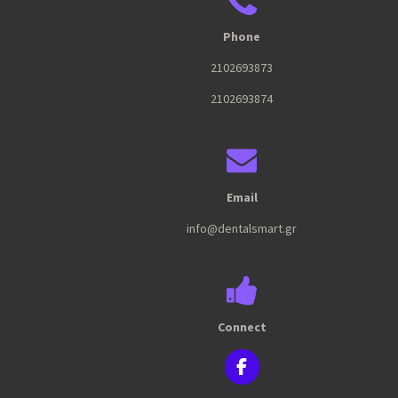
Phone
2102693873
2102693874
Email
info@dentalsmart.gr
Connect
F
a