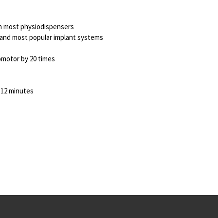
th most physiodispensers
and most popular implant systems
omotor by 20 times
t 12 minutes