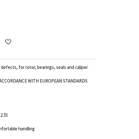
defects, for rotor, bearings, seals and caliper.
IN ACCORDANCE WITH EUROPEAN STANDARDS
ø2.35
mfortable handling