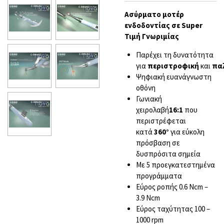
Aσύρματο μοτέρ
ενδοδοντίας σε Super
Τιμή Γνωριμίας
Παρέχει τη δυνατότητα
για
περιστροφική
και
πα
Ψηφιακή ευανάγνωστη
οθόνη
Γωνιακή
χειρολαβή
16:1
που
περιστρέφεται
κατά
360°
για εύκολη
πρόσβαση σε
δυσπρόσιτα σημεία
Με 5 προεγκατεστημένα
προγράμματα
Εύρος ροπής 0.6 Ncm –
3.9 Ncm
Εύρος ταχύτητας 100 –
1000 rpm