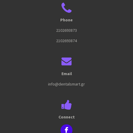
Phone
2102693873
2102693874
Email
info@dentalsmart.gr
Connect
F