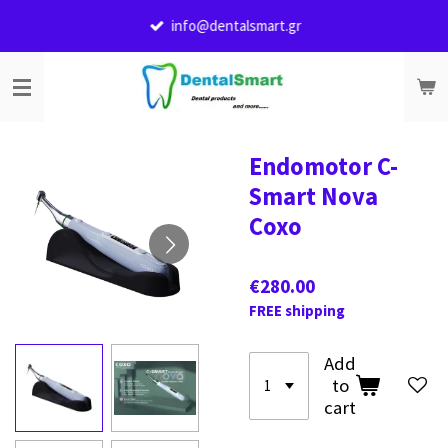
Skip
info@dentalsmart.gr
to
main
content
Endomotor C-
Smart Nova
Coxo
€280.00
FREE shipping
Add
to
cart